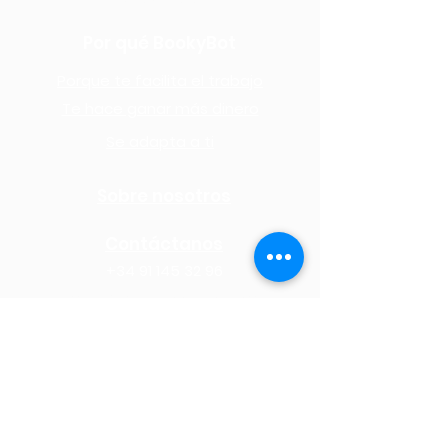
Por qué BookyBot
Porque te facilita el trabajo
Te hace ganar más dinero
Se adapta a ti
Sobre nosotros
Contáctanos
+34 91 145 32 96
marketing@bookybot.com
Síguenos en Redes
Aviso legal |