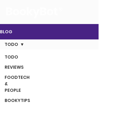
La voz de tus reservas
BLOG
TODO
TODO
REVIEWS
FOODTECH
&
PEOPLE
BOOKYTIPS