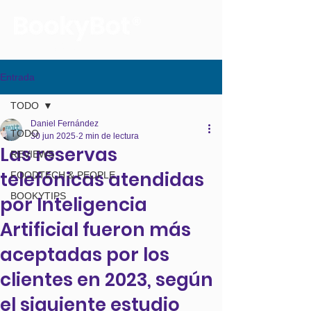
La voz de tus reservas
Entrada
TODO
Daniel Fernández
TODO
30 jun 2025
2 min de lectura
Las reservas
REVIEWS
telefónicas atendidas
FOODTECH & PEOPLE
BOOKYTIPS
por Inteligencia
Artificial fueron más
aceptadas por los
clientes en 2023, según
el siguiente estudio