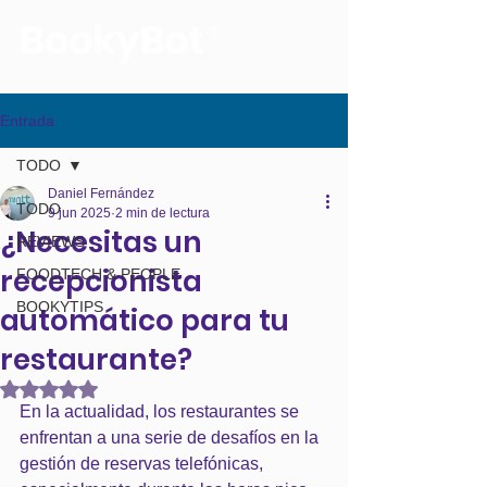
La voz de tus reservas
Entrada
TODO
Daniel Fernández
TODO
9 jun 2025
2 min de lectura
¿Necesitas un
REVIEWS
recepcionista
FOODTECH & PEOPLE
BOOKYTIPS
automático para tu
restaurante?
Obtuvo NaN de 5 estrellas.
En la actualidad, los restaurantes se 
enfrentan a una serie de desafíos en la 
gestión de reservas telefónicas, 