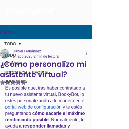
La voz de tus reservas
Entrada
TODO
Daniel Fernández
TODO
14 ago 2025
2 min de lectura
¿Cómo personalizo mi
REVIEWS
asistente virtual?
FOODTECH & PEOPLE
BOOKYTIPS
Obtuvo NaN de 5 estrellas.
Es posible que, tras haber contratado a 
tu nuevo asistente virtual, BookyBot, lo 
estés personalizando a tu manera en el 
portal web de configuración
 y te estés 
preguntando 
cómo sacarle el máximo 
rendimiento posible.
 Normalmente, te 
ayuda 
a responder llamadas y 